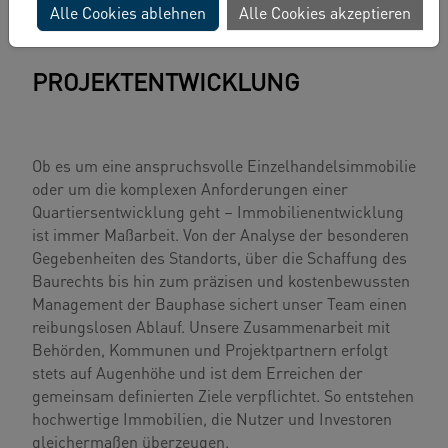
Alle Cookies ablehnen
Alle Cookies akzeptieren
PROJEKTENTWICKLUNG
Ob es um eine anspruchsvolle Einzelhandelsimmobilie
oder um die komplexen Anforderungen einer
Quartiersentwicklung geht – Immobilienentwicklung
ist immer Maßarbeit. Von der Analyse der besonderen
Gegebenheiten des Standorts, über die Schaffung des
Baurechts bis hin zum präzisen und kostenbewussten
Management der Bauphase sichert unser Team einen
reibungslosen Ablauf. Unsere Zusammenarbeit mit
Behörden, Kommunen und Projektpartnern erfolgt
stets auf Augenhöhe und ist dem Erreichen der
gemeinsam definierten Ziele verpflichtet. So entstehen
hochwertige Immobilien, die Nutzer und Investoren
gleichermaßen überzeugen.