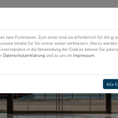
R
REFERENZEN
AKTUELLE PROJEKTE
MIETA
n zwei Funktionen: Zum einen sind sie erforderlich für die gru
Submenu for "Geschäftsfelder"
Submenu for "Referenzen"
hmen"
 unsere Inhalte für Sie immer weiter verbessern. Hierzu werde
verständnis in die Verwendung der Cookies können Sie jederzei
er
Datenschutzerklärung
und zu uns im
Impressum
.
Alle 