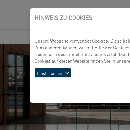
Zum Hauptinhalt springen
Skip to page footer
HINWEIS ZU COOKIES
GESCHÄFTSFELDE
(CURRENT)
UNTERNEHMEN
Unsere Webseite verwendet Cookies. Diese habe
Submenu for "Unterne
Zum anderen können wir mit Hilfe der Cookies
Besuchern gesammelt und ausgewertet. Das Ein
Cookies auf dieser Website finden Sie in unser
Einstellungen