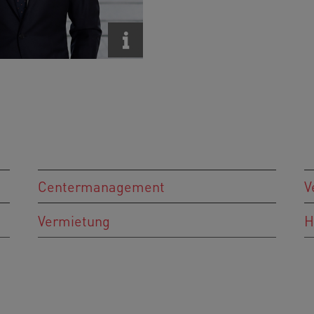
Centermanagement
V
Vermietung
H