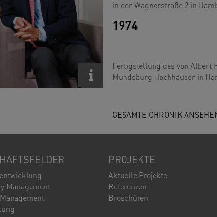
in der Wagnerstraße 2 in Ham
1974
Fertigstellung des von Albert 
Mundsburg Hochhäuser in Ha
GESAMTE CHRONIK ANSEHE
HÄFTSFELDER
PROJEKTE
tentwicklung
Aktuelle Projekte
ty Management
Referenzen
 Management
Broschüren
tung