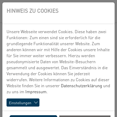
Zum Hauptinhalt springen
Skip to page footer
HINWEIS ZU COOKIES
EN
Unsere Webseite verwendet Cookies. Diese haben zwei
Funktionen: Zum einen sind sie erforderlich für die
grundlegende Funktionalität unserer Website. Zum
anderen können wir mit Hilfe der Cookies unsere Inhalte
für Sie immer weiter verbessern. Hierzu werden
pseudonymisierte Daten von Website-Besuchern
gesammelt und ausgewertet. Das Einverständnis in die
Verwendung der Cookies können Sie jederzeit
widerrufen. Weitere Informationen zu Cookies auf dieser
Website finden Sie in unserer
Datenschutzerklärung
und
zu uns im
Impressum
.
Thomas Junkersfeld, der zuletzt in der
Geschäftsführung der HIH Property Management
Einstellungen
(HPM) in Hamburg tätig war, löst Herrn
Cornelius C. Liedtke ab, der nach 12 Jahren aus