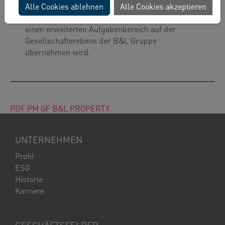
der Geschäftsführung der B&L Property
Alle Cookies ablehnen
Alle Cookies akzeptieren
Management GmbH ausscheidet und künftig
einen erweiterten Aufgabenbereich auf der
Gesellschafterebene der B&L Gruppe
übernehmen wird.
PDF PM GF B&L PROPERTY
UNTERNEHMEN
Profil
ESG
Historie
Karriere
GESCHÄFTSFELDER